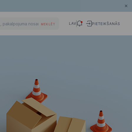
LAV
PIETEIKŠANĀS
MEKLĒT