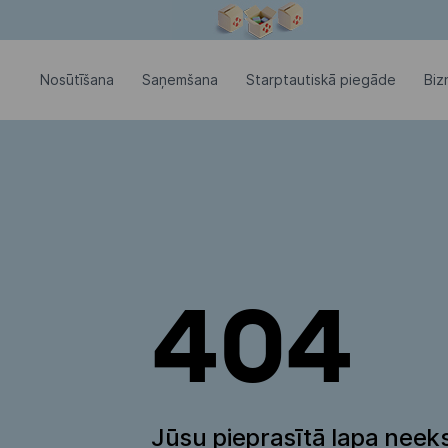
Modālais logs ir atvērts
Nosūtīšana
Saņemšana
Starptautiskā piegāde
Biz
404
Jūsu pieprasītā lapa neeks