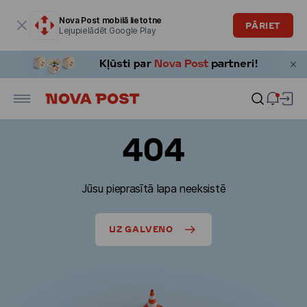
Modālais logs ir atvērts
Nova Post mobilā lietotne
PĀRIET
Lejupielādēt Google Play
404
Jūsu pieprasītā lapa neeksistē
UZ GALVENO