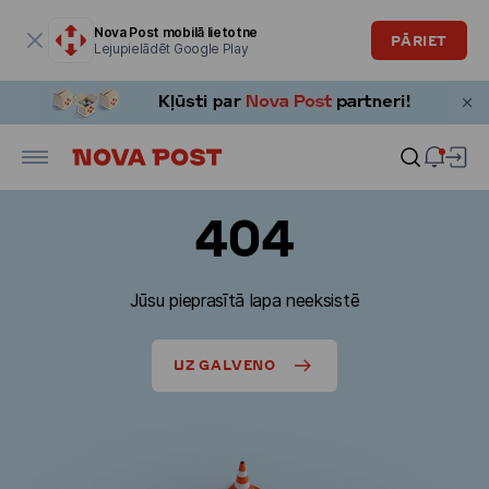
Modālais logs ir atvērts
Nova Post mobilā lietotne
PĀRIET
Lejupielādēt Google Play
404
Jūsu pieprasītā lapa neeksistē
UZ GALVENO