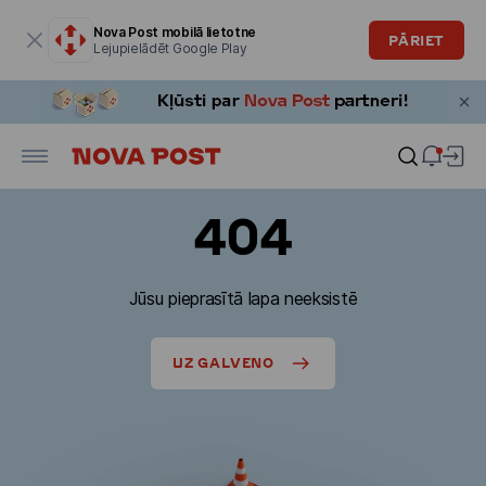
Modālais logs ir atvērts
Nova Post mobilā lietotne
PĀRIET
Lejupielādēt Google Play
404
Jūsu pieprasītā lapa neeksistē
UZ GALVENO