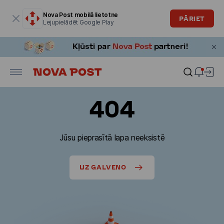
Modālais logs ir atvērts
Nova Post mobilā lietotne
PĀRIET
Lejupielādēt Google Play
404
Jūsu pieprasītā lapa neeksistē
UZ GALVENO