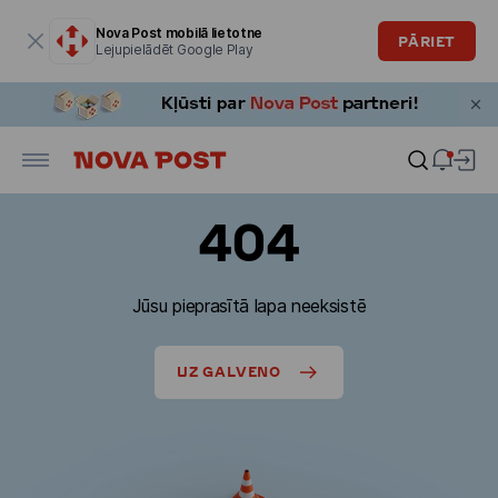
Modālais logs ir atvērts
Nova Post mobilā lietotne
PĀRIET
Lejupielādēt Google Play
404
Jūsu pieprasītā lapa neeksistē
UZ GALVENO