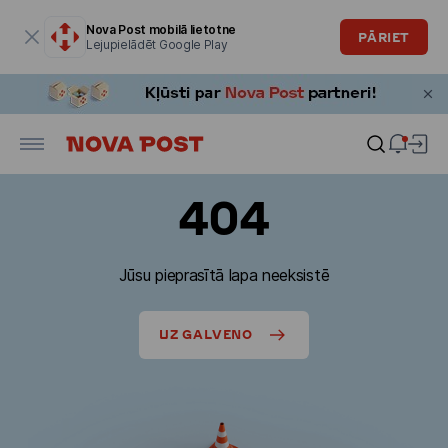
Modālais logs ir atvērts
Nova Post mobilā lietotne
PĀRIET
Lejupielādēt Google Play
404
Jūsu pieprasītā lapa neeksistē
UZ GALVENO