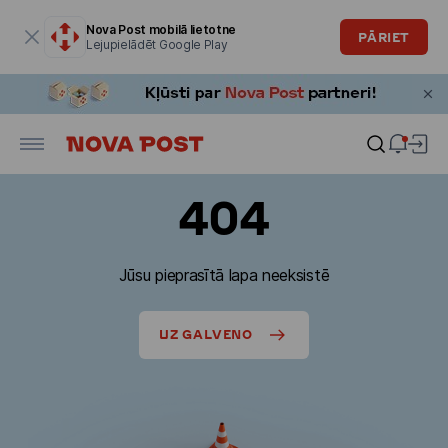
Modālais logs ir atvērts
Nova Post mobilā lietotne
PĀRIET
Lejupielādēt Google Play
404
Jūsu pieprasītā lapa neeksistē
UZ GALVENO