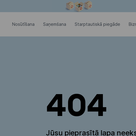
Modālais logs ir atvērts
Nosūtīšana
Saņemšana
Starptautiskā piegāde
Biz
404
Jūsu pieprasītā lapa neeks