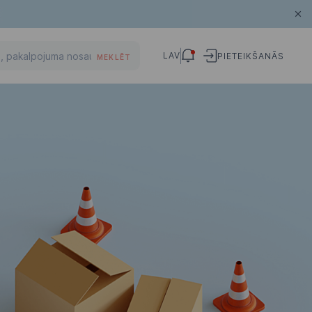
LAV
PIETEIKŠANĀS
MEKLĒT