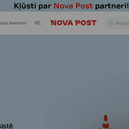
nesa klientiem
VĒL
istē