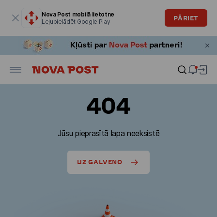
Modālais logs ir atvērts
Nova Post mobilā lietotne
PĀRIET
Lejupielādēt Google Play
404
Jūsu pieprasītā lapa neeksistē
UZ GALVENO