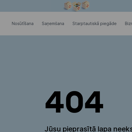
Modālais logs ir atvērts
Nosūtīšana
Saņemšana
Starptautiskā piegāde
Biz
404
Jūsu pieprasītā lapa neeks