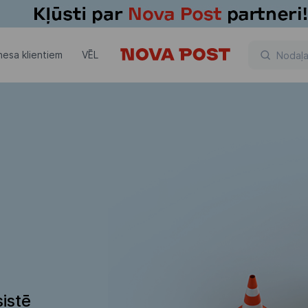
nesa klientiem
VĒL
istē