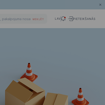
LAV
PIETEIKŠANĀS
MEKLĒT