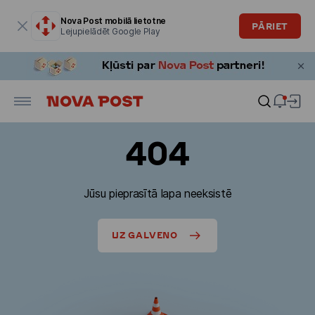
Modālais logs ir atvērts
Nova Post mobilā lietotne
PĀRIET
Lejupielādēt Google Play
404
Jūsu pieprasītā lapa neeksistē
UZ GALVENO