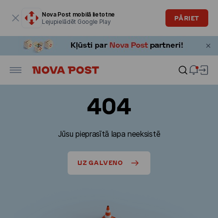
Modālais logs ir atvērts
Nova Post mobilā lietotne
PĀRIET
Lejupielādēt Google Play
404
Jūsu pieprasītā lapa neeksistē
UZ GALVENO