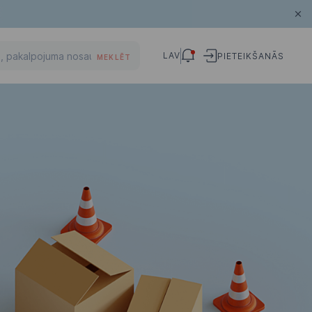
LAV
PIETEIKŠANĀS
MEKLĒT