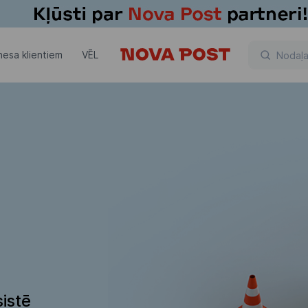
nesa klientiem
VĒL
istē