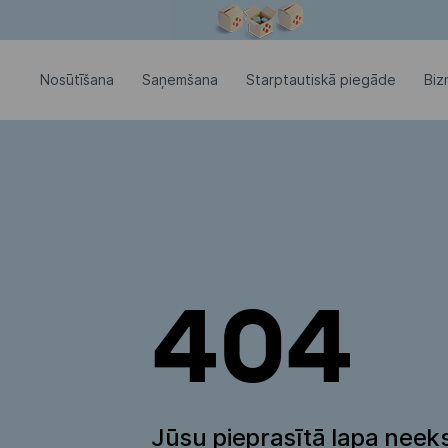
Modālais logs ir atvērts
Nosūtīšana
Saņemšana
Starptautiskā piegāde
Biz
404
Jūsu pieprasītā lapa neeks