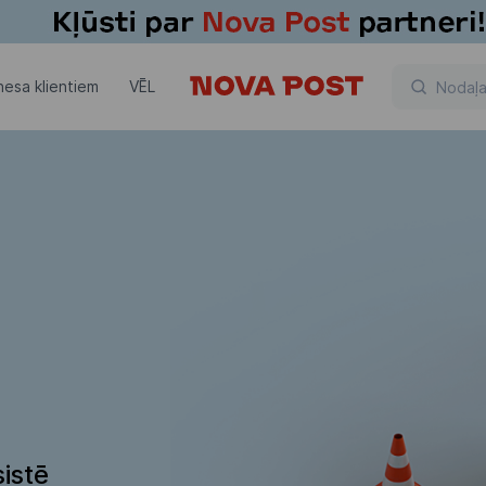
nesa klientiem
VĒL
istē