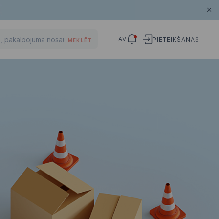
LAV
PIETEIKŠANĀS
MEKLĒT