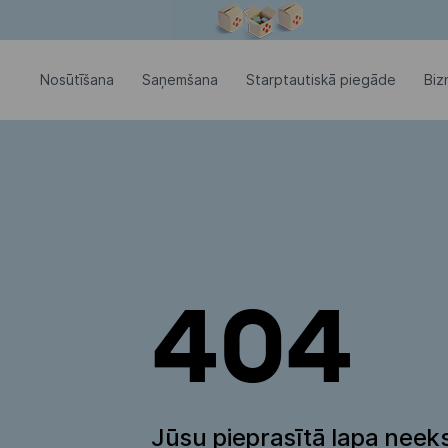
Modālais logs ir atvērts
Nosūtīšana
Saņemšana
Starptautiskā piegāde
Biz
404
Jūsu pieprasītā lapa neeks