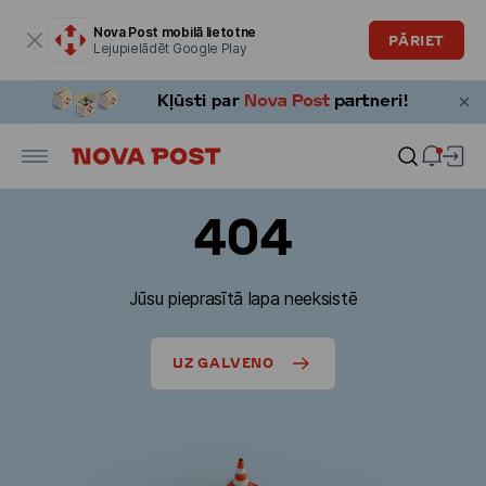
Modālais logs ir atvērts
Nova Post mobilā lietotne
PĀRIET
Lejupielādēt Google Play
404
Jūsu pieprasītā lapa neeksistē
UZ GALVENO