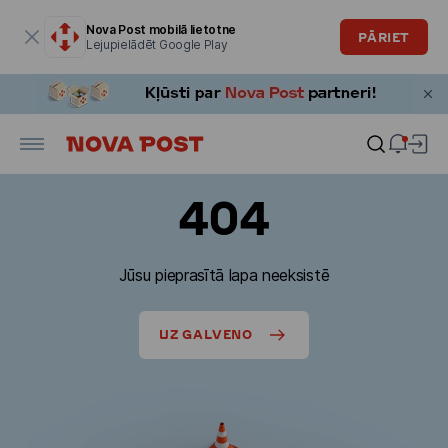
Modālais logs ir atvērts
Nova Post mobilā lietotne
PĀRIET
Lejupielādēt Google Play
404
Jūsu pieprasītā lapa neeksistē
UZ GALVENO