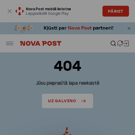
Modālais logs ir atvērts
Nova Post mobilā lietotne
PĀRIET
Lejupielādēt Google Play
404
Jūsu pieprasītā lapa neeksistē
UZ GALVENO