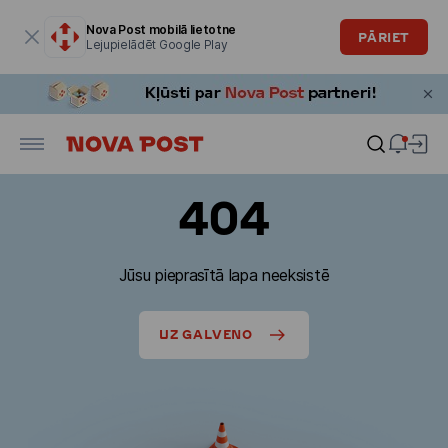
Modālais logs ir atvērts
Nova Post mobilā lietotne
PĀRIET
Lejupielādēt Google Play
404
Jūsu pieprasītā lapa neeksistē
UZ GALVENO