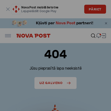
Modālais logs ir atvērts
Nova Post mobilā lietotne
PĀRIET
Lejupielādēt Google Play
404
Jūsu pieprasītā lapa neeksistē
UZ GALVENO