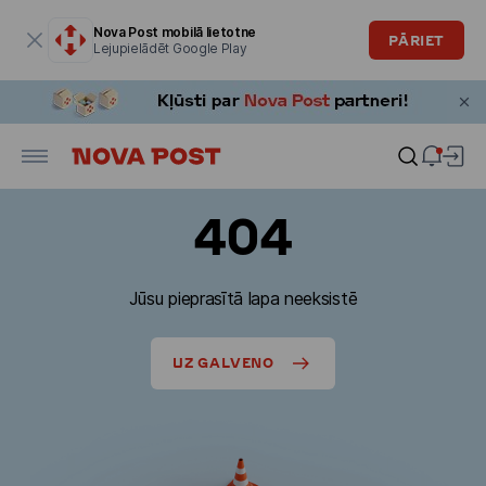
Modālais logs ir atvērts
Nova Post mobilā lietotne
PĀRIET
Lejupielādēt Google Play
404
Jūsu pieprasītā lapa neeksistē
UZ GALVENO