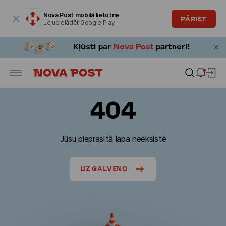
Modālais logs ir atvērts
Nova Post mobilā lietotne
PĀRIET
Lejupielādēt Google Play
404
Jūsu pieprasītā lapa neeksistē
UZ GALVENO