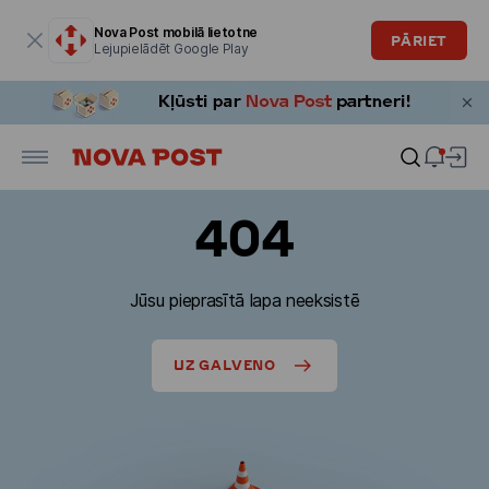
Modālais logs ir atvērts
Nova Post mobilā lietotne
PĀRIET
Lejupielādēt Google Play
404
Jūsu pieprasītā lapa neeksistē
UZ GALVENO