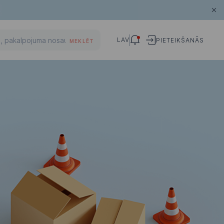
LAV
PIETEIKŠANĀS
MEKLĒT