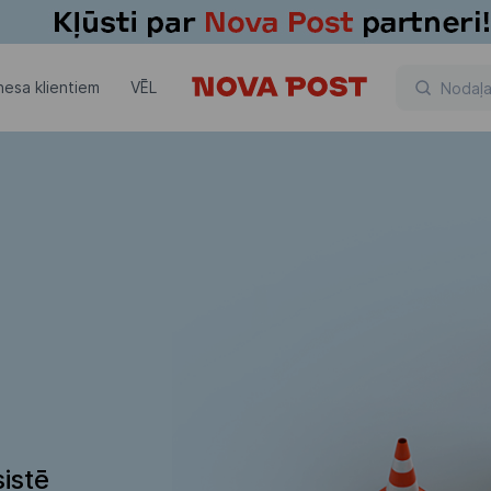
nesa klientiem
VĒL
istē