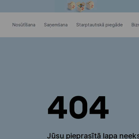
Modālais logs ir atvērts
Nosūtīšana
Saņemšana
Starptautiskā piegāde
Biz
404
Jūsu pieprasītā lapa neeks