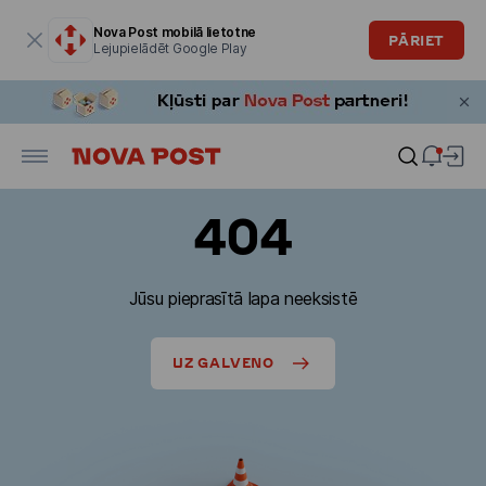
Modālais logs ir atvērts
Nova Post mobilā lietotne
PĀRIET
Lejupielādēt Google Play
404
Jūsu pieprasītā lapa neeksistē
UZ GALVENO