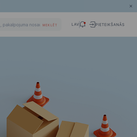
LAV
PIETEIKŠANĀS
MEKLĒT