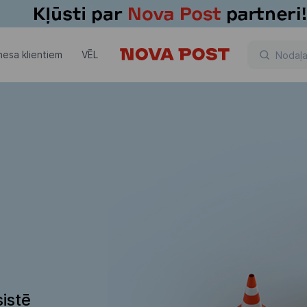
nesa klientiem
VĒL
istē