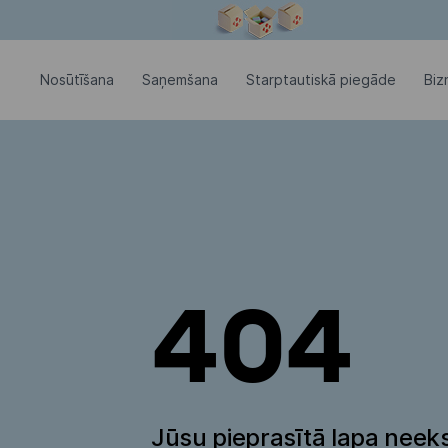
Modālais logs ir atvērts
Nosūtīšana
Saņemšana
Starptautiskā piegāde
Biz
404
Jūsu pieprasītā lapa neeks