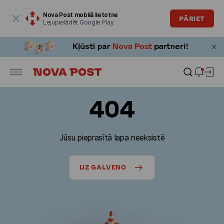
Modālais logs ir atvērts
Nova Post mobilā lietotne
PĀRIET
Lejupielādēt Google Play
404
Jūsu pieprasītā lapa neeksistē
UZ GALVENO