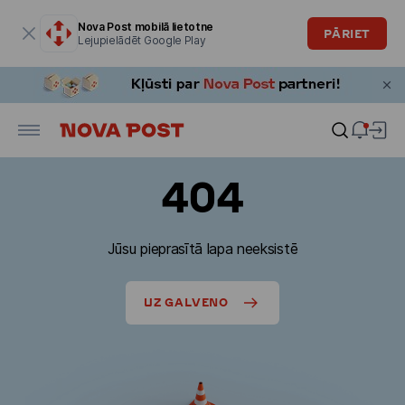
Modālais logs ir atvērts
Nova Post mobilā lietotne
PĀRIET
Lejupielādēt Google Play
404
Jūsu pieprasītā lapa neeksistē
UZ GALVENO