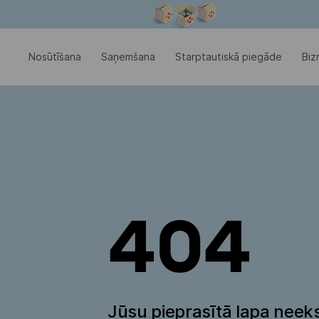
Modālais logs ir atvērts
Nosūtīšana
Saņemšana
Starptautiskā piegāde
Biz
404
Jūsu pieprasītā lapa neeks