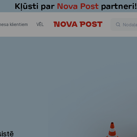
nesa klientiem
VĒL
istē