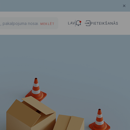
LAV
PIETEIKŠANĀS
MEKLĒT