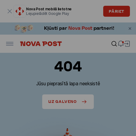
Modālais logs ir atvērts
Nova Post mobilā lietotne
PĀRIET
Lejupielādēt Google Play
404
Jūsu pieprasītā lapa neeksistē
UZ GALVENO