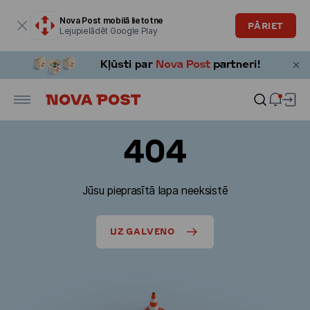
Modālais logs ir atvērts
Nova Post mobilā lietotne
PĀRIET
Lejupielādēt Google Play
404
Jūsu pieprasītā lapa neeksistē
UZ GALVENO