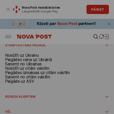
Modālais logs ir atvērts
Nova Post mobilā lietotne
PĀRIET
Lejupielādēt Google Play
NOSŪTĪŠANA
Dokumenti un pakas līdz 30 kg
Kravas ar svaru virs 30 kg
SAŅEMŠANA
Pakalpojums nosūtīšanai no mājām
Piegādes maksa
Saņemšana Latvijā
Piegādes laiks
STARPTAUTISKĀ PIEGĀDE
Nosūtīt uz Ukrainu
Piegādes cena uz Ukrainā
Saņemt no Ukrainas
Nosūtīt uz citām valstīm
Piegādes izmaksas uz citām valstīm
Saņemt no citām valstīm
Piegāde uz ASV
BIZNESA KLIENTIEM
Starptautiskā piegāde
Sadarbības uzsākšana
VĒL