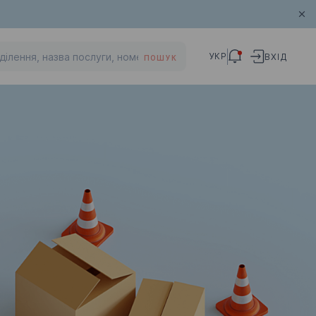
УКР
ВХІД
ПОШУК