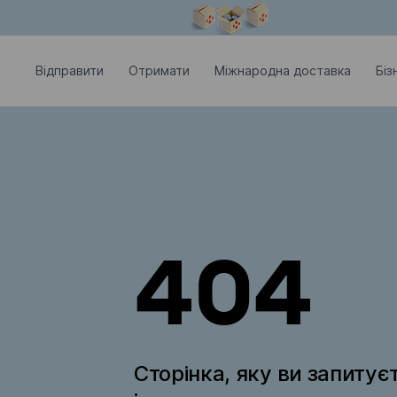
Модальне вікно відкрите
Відправити
Отримати
Міжнародна доставка
Біз
404
Сторінка, яку ви запитує