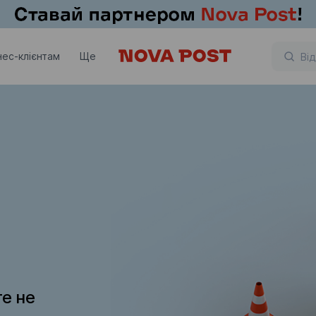
нес-клієнтам
Ще
те не