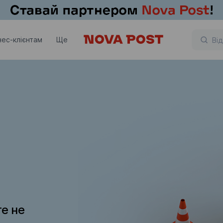
нес-клієнтам
Ще
те не