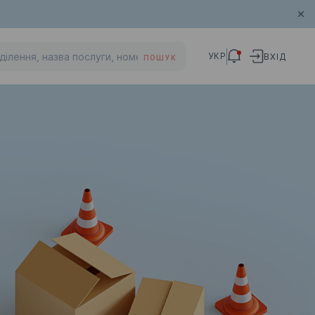
УКР
ВХІД
ПОШУК