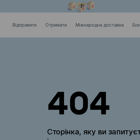
Модальне вікно відкрите
Відправити
Отримати
Міжнародна доставка
Біз
404
Сторінка, яку ви запитує