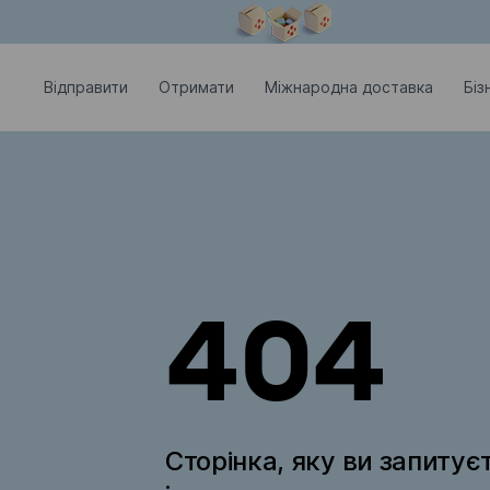
Модальне вікно відкрите
Відправити
Отримати
Міжнародна доставка
Біз
404
Сторінка, яку ви запитує