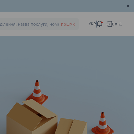
УКР
ВХІД
ПОШУК