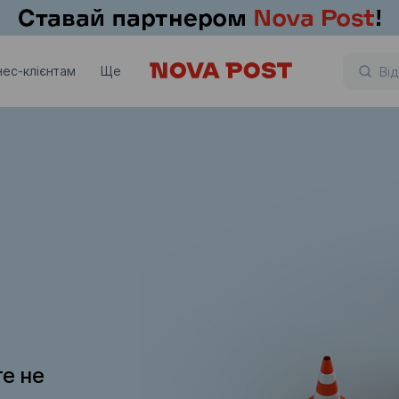
нес-клієнтам
Ще
те не