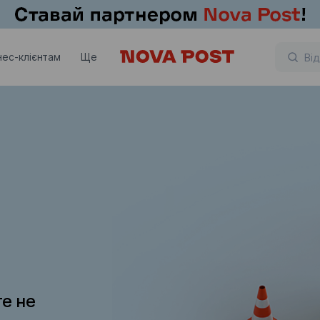
нес-клієнтам
Ще
те не