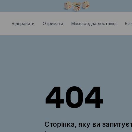
Модальне вікно відкрите
Відправити
Отримати
Міжнародна доставка
Біз
404
Сторінка, яку ви запитує