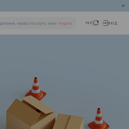
УКР
ВХІД
ПОШУК