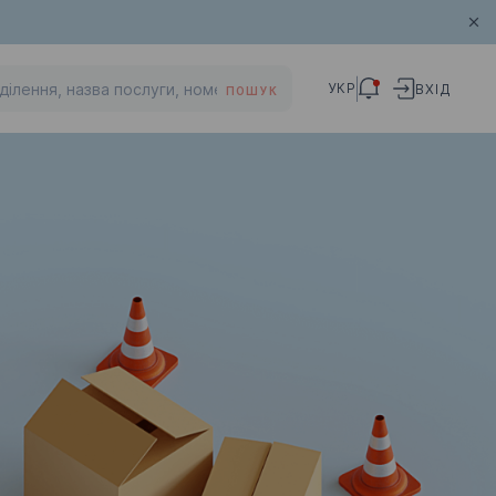
УКР
ВХІД
ПОШУК