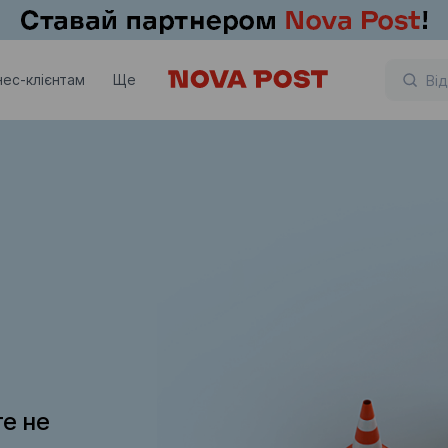
нес-клієнтам
Ще
те не