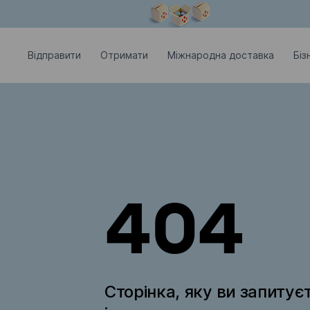
Модальне вікно відкрите
Відправити
Отримати
Міжнародна доставка
Біз
404
Сторінка, яку ви запитує