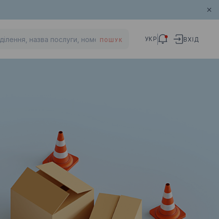
УКР
ВХІД
ПОШУК