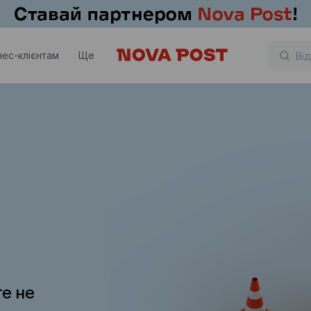
нес-клієнтам
Ще
те не