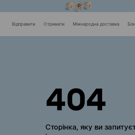
Модальне вікно відкрите
Відправити
Отримати
Міжнародна доставка
Біз
404
Сторінка, яку ви запитує