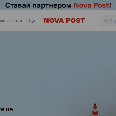
нес-клієнтам
Ще
те не