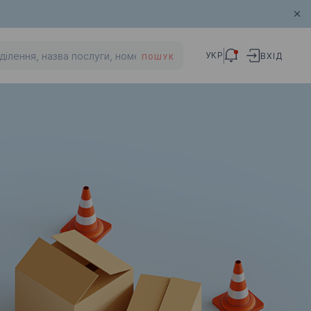
УКР
ВХІД
ПОШУК