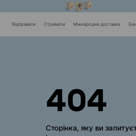
Модальне вікно відкрите
Відправити
Отримати
Міжнародна доставка
Біз
404
Сторінка, яку ви запитує