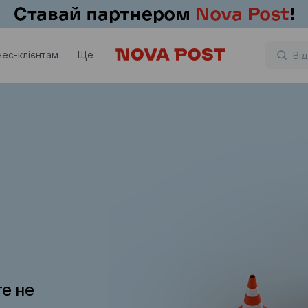
нес-клієнтам
Ще
те не