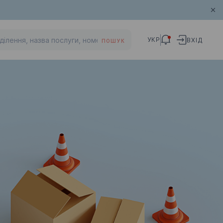
УКР
ВХІД
ПОШУК