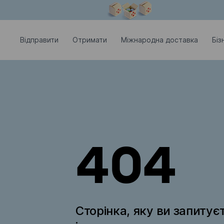
Модальне вікно відкрите
Відправити
Отримати
Міжнародна доставка
Біз
404
Сторінка, яку ви запитує