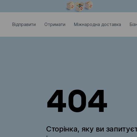
Модальне вікно відкрите
Відправити
Отримати
Міжнародна доставка
Біз
404
Сторінка, яку ви запитує