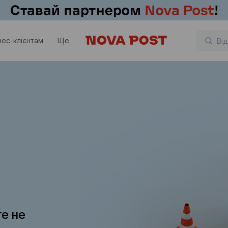
нес-клієнтам
Ще
те не