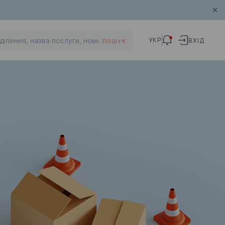
УКР
ВХІД
ПОШУК