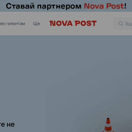
нес-клієнтам
Ще
те не