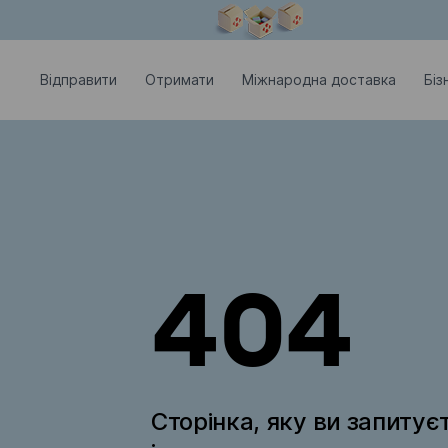
Модальне вікно відкрите
Відправити
Отримати
Міжнародна доставка
Біз
404
Сторінка, яку ви запитує