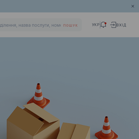
УКР
ВХІД
ПОШУК