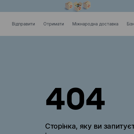
Модальне вікно відкрите
Відправити
Отримати
Міжнародна доставка
Біз
404
Сторінка, яку ви запитує