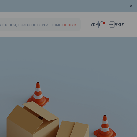
УКР
ВХІД
ПОШУК