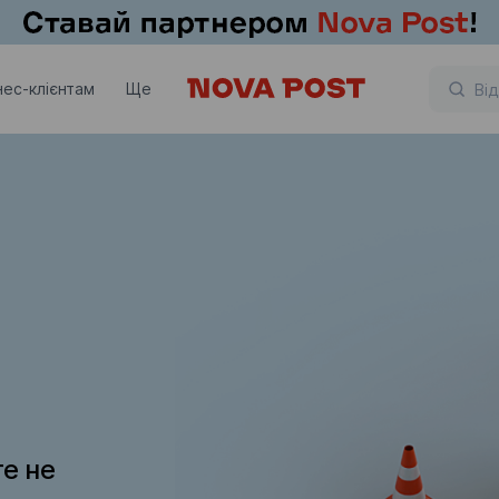
нес-клієнтам
Ще
те не