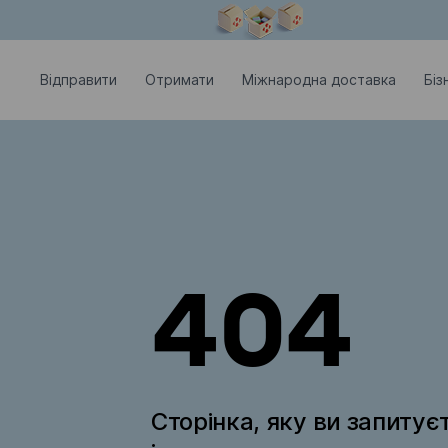
Модальне вікно відкрите
Відправити
Отримати
Міжнародна доставка
Біз
404
Сторінка, яку ви запитує