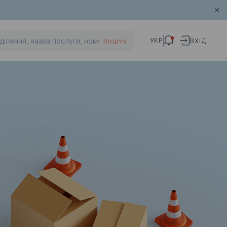
УКР
ВХІД
ПОШУК