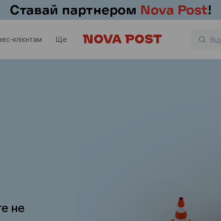
нес-клієнтам
Ще
те не