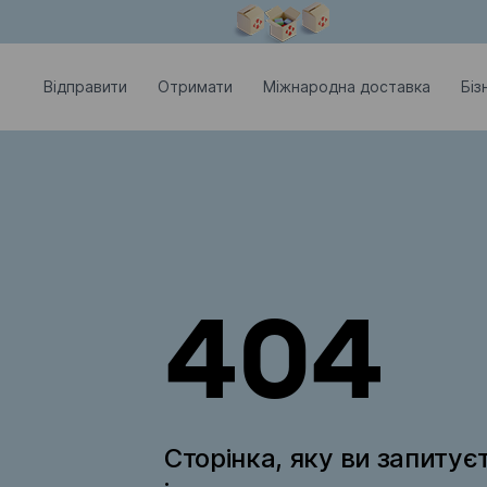
Модальне вікно відкрите
Відправити
Отримати
Міжнародна доставка
Біз
404
Сторінка, яку ви запитує