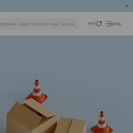
УКР
ВХІД
ПОШУК