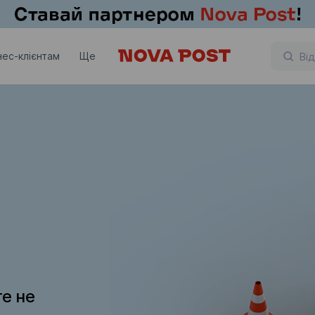
нес-клієнтам
Ще
те не