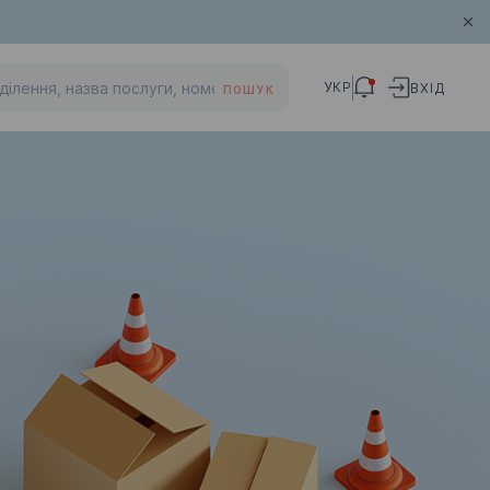
УКР
ВХІД
ПОШУК