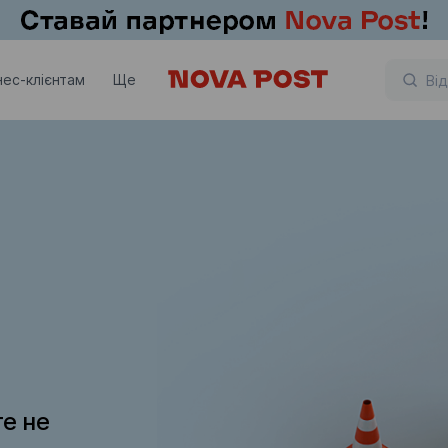
нес-клієнтам
Ще
те не