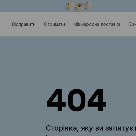
Модальне вікно відкрите
Відправити
Отримати
Міжнародна доставка
Біз
404
Сторінка, яку ви запитує