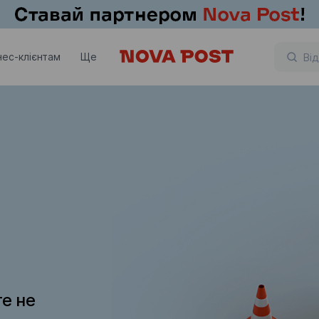
нес-клієнтам
Ще
те не