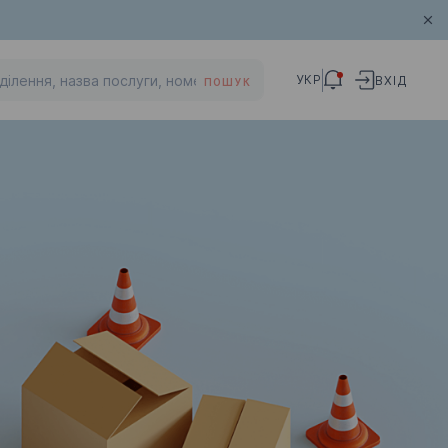
УКР
ВХІД
ПОШУК