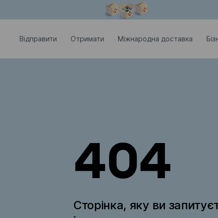
Модальне вікно відкрите
Відправити
Отримати
Міжнародна доставка
Біз
404
Сторінка, яку ви запитує