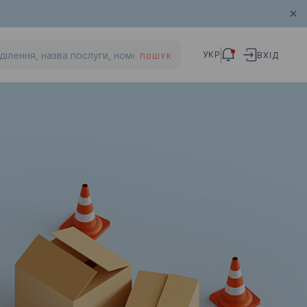
УКР
ВХІД
ПОШУК