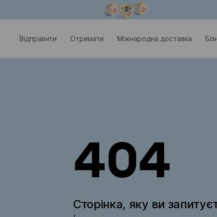
Модальне вікно відкрите
Відправити
Отримати
Міжнародна доставка
Біз
404
Сторінка, яку ви запитує