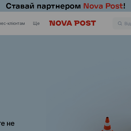
нес-клієнтам
Ще
те не