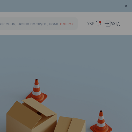
УКР
ВХІД
ПОШУК