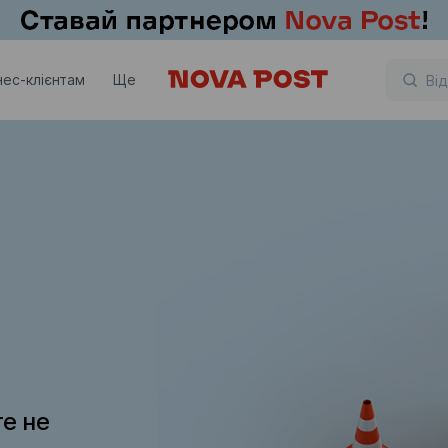
нес-клієнтам
Ще
те не