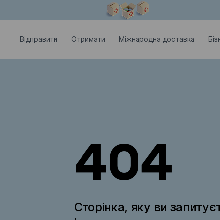
Модальне вікно відкрите
Відправити
Отримати
Міжнародна доставка
Біз
404
Сторінка, яку ви запитує