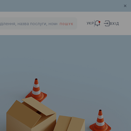
УКР
ВХІД
ПОШУК