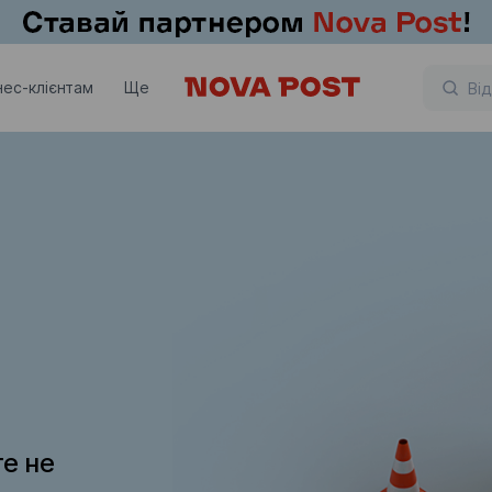
нес-клієнтам
Ще
те не