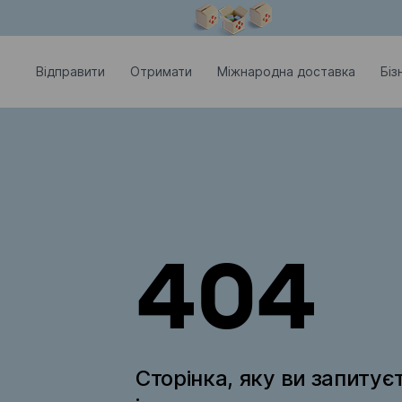
Модальне вікно відкрите
Відправити
Отримати
Міжнародна доставка
Біз
404
Сторінка, яку ви запитує